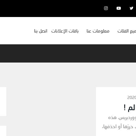
يع الفئات
معلومات عنا
باقات الإعلانات
اتصل بنا
لم !
ووردبريس. هذه
حررّها أو احذفها،