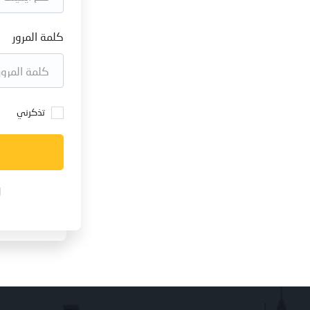
كلمة المرور
تذكرني
ل